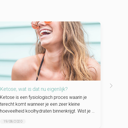
Ketose, wat is dat nu eigenlijk?
Gezond 
zijn
Ketose is een fysiologisch proces waarin je
terecht komt wanneer je een zeer kleine
We geve
hoeveelheid koolhydraten binnenkrijgt. Wist je al
dat het Lignavita dieet gebaseerd is op een
19/08/2020
beperkte opname van suikers en koolhydraten.