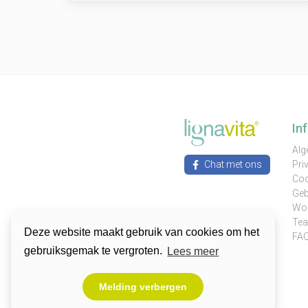
In
Alg
Chat met ons
Pri
Coo
Geb
Wor
Te
Deze website maakt gebruik van cookies om het
FA
gebruiksgemak te vergroten.
Lees meer
Melding verbergen