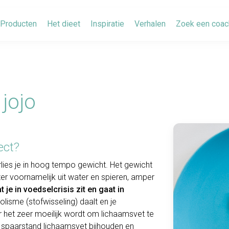
Producten
Het dieet
Inspiratie
Verhalen
Zoek een coac
jojo
ect?
lies je in hoog tempo gewicht. Het gewicht
hter voornamelijk uit water en spieren, amper
 je in voedselcrisis zit en gaat in
bolisme (stofwisseling) daalt en je
r het zeer moeilijk wordt om lichaamsvet te
e spaarstand lichaamsvet bijhouden en