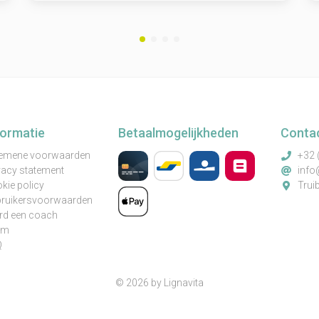
formatie
Betaalmogelijkheden
Conta
emene voorwaarden
+32 
vacy statement
info
kie policy
Trui
ruikersvoorwaarden
d een coach
am
Q
© 2026 by Lignavita