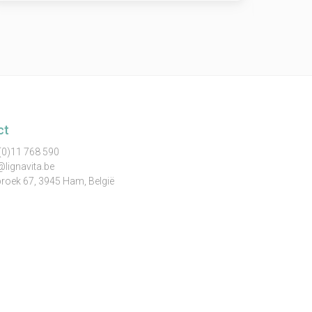
08/08/
ct
(0)11 768 590
@lignavita.be
broek 67, 3945 Ham, België