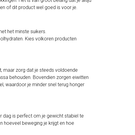
kingen. Het is van groot belang dat je altijd
zien of dit product wel goed is voor je.
met het minste suikers.
olhydraten. Kies volkoren producten
t, maar zorg dat je steeds voldoende
iermassa behouden. Bovendien zorgen eiwitten
l, waardoor je minder snel terug honger
 dag is perfect om je gewicht stabiel te
van hoeveel beweging je krijgt en hoe