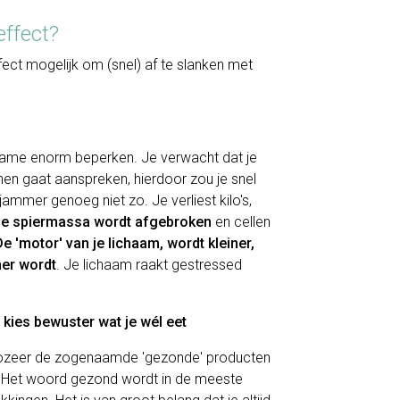
effect?
fect mogelijk om (snel) af te slanken met
inname enorm beperken. Je verwacht dat je
en gaat aanspreken, hierdoor zou je snel
jammer genoeg niet zo. Je verliest kilo's,
Je spiermassa wordt afgebroken
en cellen
D
e 'motor' van je lichaam, wordt kleiner,
ner wordt
. Je lichaam raakt gestressed
, kies bewuster wat je wél eet
t zozeer de zogenaamde 'gezonde' producten
n. Het woord gezond wordt in de meeste