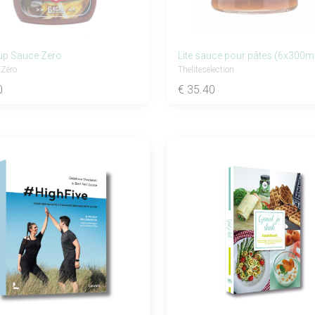
up Sauce Zero
Lite sauce pour pâtes (6x300m
 Zéro
Theliteselection
0
€ 35.40