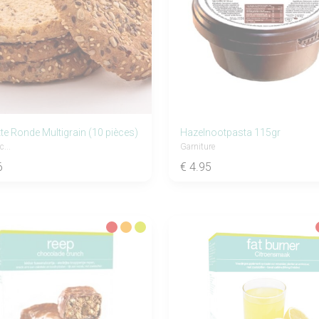
te Ronde Multigrain (10 pièces)
Hazelnootpasta 115gr
c...
Garniture
6
€ 4.95