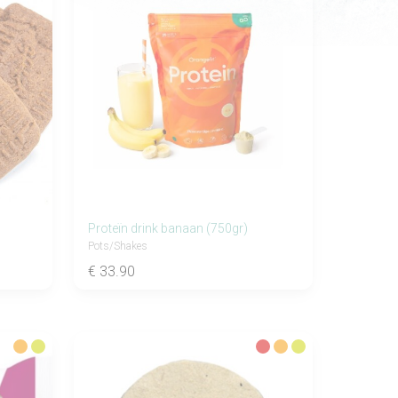
Proteïn drink banaan (750gr)
Pots/shakes
€ 33.90