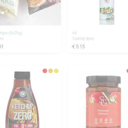
hips (5x25g)
Ail
ons
Cooking Spray
01
€ 5.15