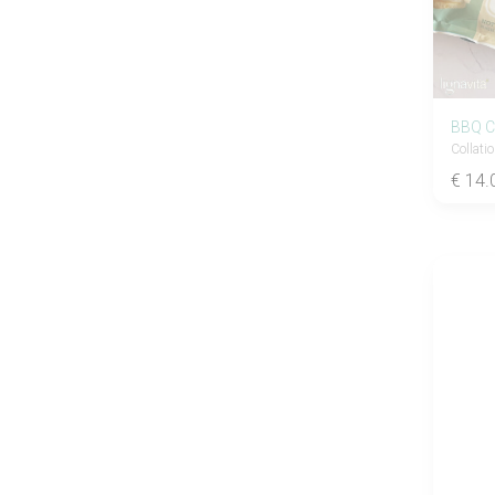
BBQ C
Collati
€ 14.