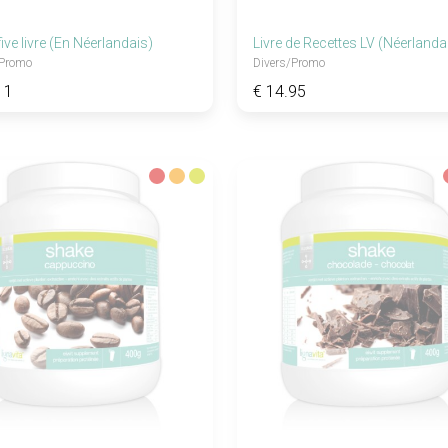
ive livre (En Néerlandais)
Livre de Recettes LV (Néerlanda
/promo
Divers/promo
11
€ 14.95