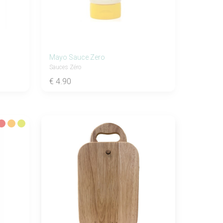
Mayo Sauce Zero
Sauces Zéro
€ 4.90