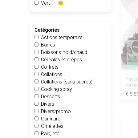
Vert
Catégories
Actions temporaire
Barres
Boissons froid/chaud
Céréales et crêpes
Coffrets
Collations
Collations (sans sucres)
Actions
Cooking spray
€ 5.8
Desserts
Divers
Divers/promo
Garniture
Omelettes
Pain, etc...