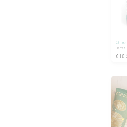
Choco 
Barres
€ 18.