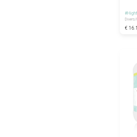
#Highf
Divers
€ 16.