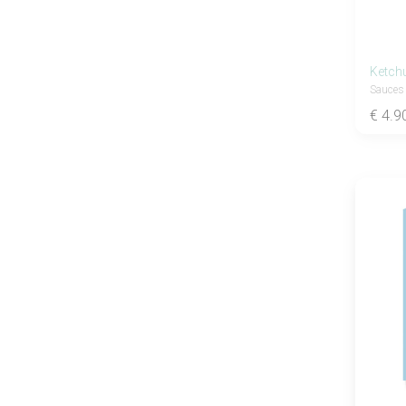
Ketch
Sauces
€ 4.9