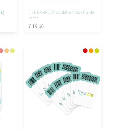
is)
LITE BARRE Chocolat & Noix (etui de 7)
Barres
€ 19.66