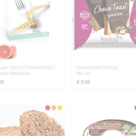
Fat&Sugar catcher Pompelmoes (15 sticks)
Choco toast (2x25gr)
ents Nutritionnels
Pain, Etc...
50
€ 3.50