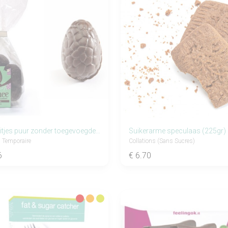
Paaseitjes puur zonder toegevoegde suikers (150gr)
Suikerarme speculaas (225gr)
 Temporaire
Collations (sans Sucres)
6
€ 6.70