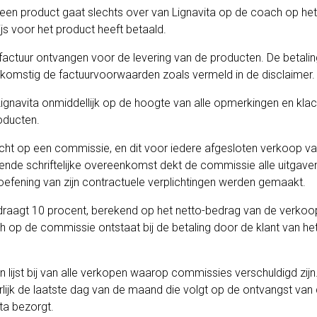
en product gaat slechts over van Lignavita op de coach op het
js voor het product heeft betaald.
actuur ontvangen voor de levering van de producten. De betaling
omstig de factuurvoorwaarden zoals vermeld in de disclaimer.
ignavita onmiddellijk op de hoogte van alle opmerkingen en klac
oducten.
cht op een commissie, en dit voor iedere afgesloten verkoop v
ende schriftelijke overeenkomst dekt de commissie alle uitgave
oefening van zijn contractuele verplichtingen werden gemaakt.
aagt 10 procent, berekend op het netto-bedrag van de verkoop
h op de commissie ontstaat bij de betaling door de klant van he
n lijst bij van alle verkopen waarop commissies verschuldigd zi
rlijk de laatste dag van de maand die volgt op de ontvangst van 
ta bezorgt.