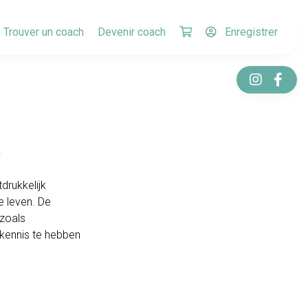
Trouver un coach
Devenir coach
Enregistrer
s
drukkelijk
e leven. De
 zoals
k kennis te hebben