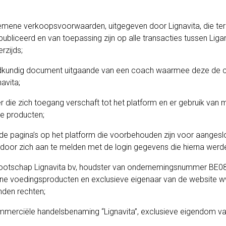
lgemene verkoopsvoorwaarden, uitgegeven door Lignavita, die te
publiceerd en van toepassing zijn op alle transacties tussen Ligan
rzijds;
dkundig document uitgaande van een coach waarmee deze de 
avita;
er die zich toegang verschaft tot het platform en er gebruik van
e producten;
 de pagina’s op het platform die voorbehouden zijn voor aanges
s door zich aan te melden met de login gegevens die hierna werd
nootschap Lignavita bv, houdster van ondernemingsnummer BE0
ine voedingsproducten en exclusieve eigenaar van de website
w
nden rechten;
mmerciële handelsbenaming “Lignavita”, exclusieve eigendom van