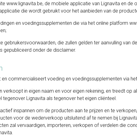
ite
www.lignavita.be
, de mobiele applicatie van Lignavita en de
applicatie die wordt gebruikt voor het aanbieden van de product
edingen en voedingssupplementen die via het online platform
www
en;
ze gebruikersvoorwaarden, die zullen gelden ter aanvulling van 
 gepubliceerd onder de disclaimer.
n
t en commercialiseert voeding en voedingssupplementen via het
 verkoopt in eigen naam en voor eigen rekening, en treedt op al
tegenover Lignavita als tegenover het eigen cliënteel.
actief inspannen om de producten aan te prijzen en te verkopen,
cten voor de wederverkoop uitsluitend af te nemen bij Lignavit
ucten zal vervaardigen, importeren, verkopen of verdelen die co
navita.