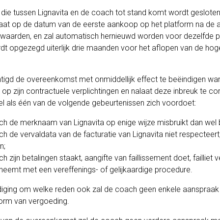
ie tussen Lignavita en de coach tot stand komt wordt gesloten
gaat op de datum van de eerste aankoop op het platform na de 
waarden, en zal automatisch hernieuwd worden voor dezelfde per
wordt opgezegd uiterlijk drie maanden voor het aflopen van de ho
chtigd de overeenkomst met onmiddellijk effect te beëindigen w
 op zijn contractuele verplichtingen en nalaat deze inbreuk te cor
el als één van de volgende gebeurtenissen zich voordoet:
ch de merknaam van Lignavita op enige wijze misbruikt dan wel 
ch de vervaldata van de facturatie van Lignavita niet respecteert
n;
h zijn betalingen staakt, aangifte van faillissement doet, failliet 
eemt met een vereffenings- of gelijkaardige procedure.
diging om welke reden ook zal de coach geen enkele aanspraak
orm van vergoeding.