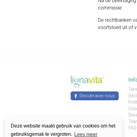
Na de beëindigin
commissie.
De rechtbanken van
voortvloeit uit o
Inf
Term
Discute avec nous
Décl
Poli
Cond
Deve
Tea
Deze website maakt gebruik van cookies om het
FAQ
gebruiksgemak te vergroten.
Lees meer