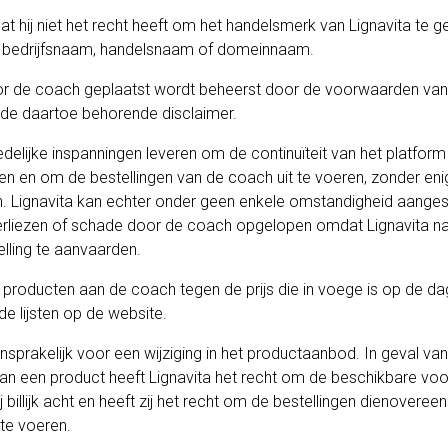
t hij niet het recht heeft om het handelsmerk van Lignavita te g
n bedrijfsnaam, handelsnaam of domeinnaam.
oor de coach geplaatst wordt beheerst door de voorwaarden va
de daartoe behorende disclaimer.
 redelijke inspanningen leveren om de continuïteit van het platfor
ren en om de bestellingen van de coach uit te voeren, zonder eni
en. Lignavita kan echter onder geen enkele omstandigheid aang
rliezen of schade door de coach opgelopen omdat Lignavita na
lling te aanvaarden.
e producten aan de coach tegen de prijs die in voege is op de da
e lijsten op de website.
aansprakelijk voor een wijziging in het productaanbod. In geval va
an een product heeft Lignavita het recht om de beschikbare voo
j billijk acht en heeft zij het recht om de bestellingen dienovere
te voeren.