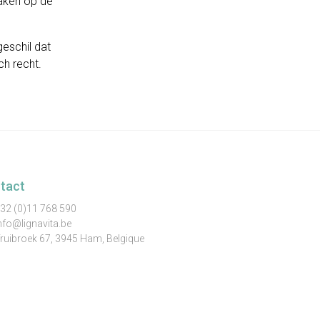
aken op de
geschil dat
ch recht.
tact
32 (0)11 768 590
nfo@lignavita.be
ruibroek 67, 3945 Ham, Belgique