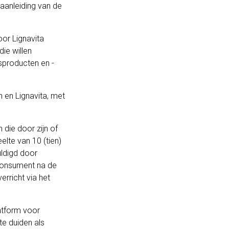
 aanleiding van de
door Lignavita
ie willen
gsproducten en -
 en Lignavita, met
die door zijn of
elte van 10 (tien)
uldigd door
 consument na de
rricht via het
latform voor
te duiden als