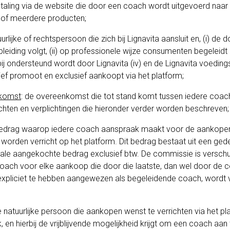
etaling via de website die door een coach wordt uitgevoerd naar
n of meerdere producten;
uurlijke of rechtspersoon die zich bij Lignavita aansluit en, (i) de 
eiding volgt, (ii) op professionele wijze consumenten begeleidt d
ierbij ondersteund wordt door Lignavita (iv) en de Lignavita voedin
ef promoot en exclusief aankoopt via het platform;
komst
: de overeenkomst die tot stand komt tussen iedere coach
chten en verplichtingen die hieronder verder worden beschreven;
bedrag waarop iedere coach aanspraak maakt voor de aankopen 
orden verricht op het platform. Dit bedrag bestaat uit een gede
tale aangekochte bedrag exclusief btw. De commissie is versch
coach voor elke aankoop die door die laatste, dan wel door de
expliciet te hebben aangewezen als begeleidende coach, wordt ve
re natuurlijke persoon die aankopen wenst te verrichten via het p
, en hierbij de vrijblijvende mogelijkheid krijgt om een coach aan 