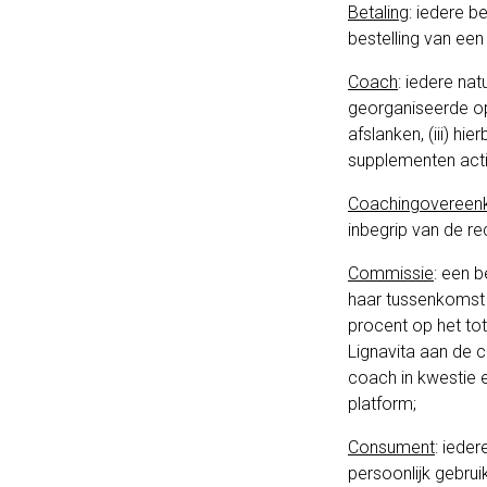
Betaling
: iedere b
bestelling van ee
Coach
: iedere nat
georganiseerde opl
afslanken, (iii) h
supplementen acti
Coachingovereen
inbegrip van de re
Commissie
: een 
haar tussenkomst w
procent op het to
Lignavita aan de 
coach in kwestie 
platform;
Consument
: iede
persoonlijk gebruik