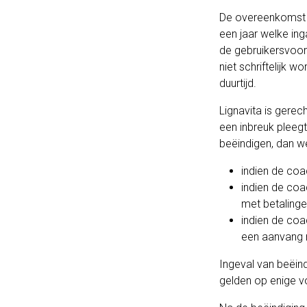
De overeenkomst d
een jaar welke in
de gebruikersvoor
niet schriftelijk 
duurtijd.
Lignavita is gere
een inbreuk pleegt
beëindigen, dan w
indien de coa
indien de coa
met betalinge
indien de coac
een aanvang n
Ingeval van beëin
gelden op enige v