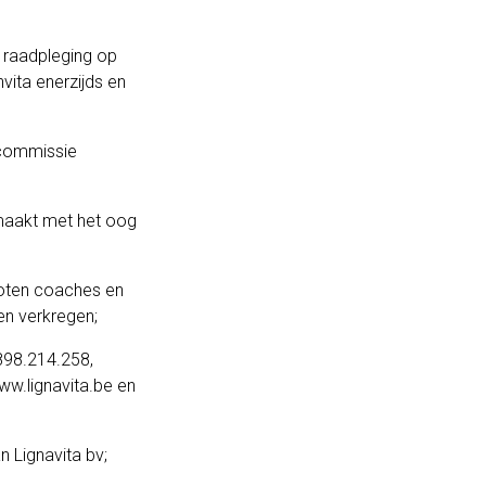
r raadpleging op
vita enerzijds en
commissie
 maakt met het oog
loten coaches en
en verkregen;
898.214.258,
ww.lignavita.be
en
 Lignavita bv;