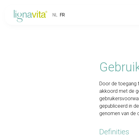
NL
FR
Gebrui
Door de toegang to
akkoord met de ge
gebruikersvoorwaa
gepubliceerd in de 
genomen van de di
Definities