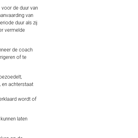
 voor de duur van
aanvaarding van
iode duur als zij
ger vermelde
anneer de coach
rigeren of te
bezoedelt;
, en achterstaat
verklaard wordt of
 kunnen laten