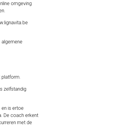
 online omgeving
en.
.lignavita.be
de algemene
 platform.
s zelfstandig
 en is ertoe
a. De coach erkent
ncurreren met de