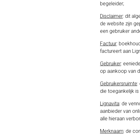
begeleider;
Disclaimer
: dit a
de website zijn ge
een gebruiker ande
Factuur
: boekhou
factureert aan Lign
Gebruiker
: eenied
op aankoop van d
Gebruikersruimte
:
die toegankelijk i
Lignavita
: de ven
aanbieder van onl
alle hieraan verbo
Merknaam
: de co