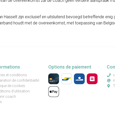
g van de overeenkomst zal de coach geen verdere aanspraak m
 Hasselt zijn exclusief en uitsluitend bevoegd betreffende enig 
f verband houdt met de overeenkomst, met toepassing van Belgis
ormations
Options de paiement
Con
es et conditions
+
aration de confidentialité
i
tique de cookies
T
itions d'utilisation
nir coach
m