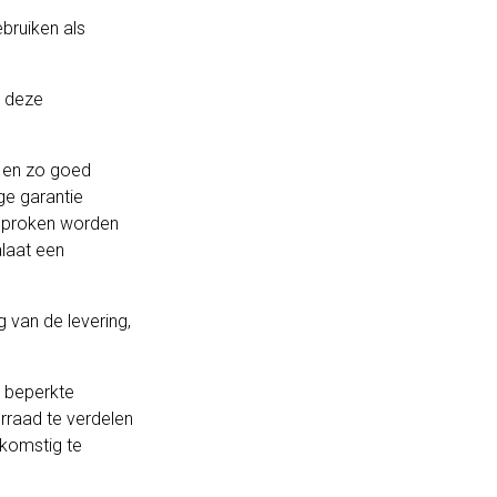
ebruiken als
n deze
m en zo goed
ge garantie
esproken worden
laat een
g van de levering,
n beperkte
rraad te verdelen
enkomstig te