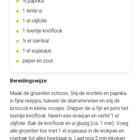
½ paprika
1 lente-ui
1 el olijfolie
1 teentje knoflook
½ el sambal
1 el sojasaus
peper en zout
Bereidingswijze
Maak de groenten schoon. Snij de wortels en paprika
in fijne reepjes, halveer de sluimererwten en snij de
broccoli in kleine roosjes. Snipper de ui fijn en pers het
teentje knoflook. Neem een wokpan en verhit 1 el
olijfolie. Bak de knoflook en ui glazig (ca. 1 min). Voeg
alle groenten toe met 1 el sojasaus in de wokpan en
roerbak tot alles beetgaar is. Laat nog 2 min inkoken.