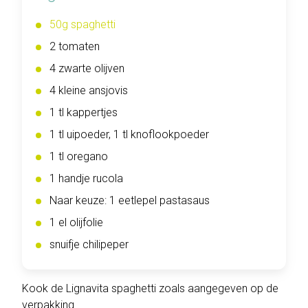
50g spaghetti
2 tomaten
4 zwarte olijven
4 kleine ansjovis
1 tl kappertjes
1 tl uipoeder, 1 tl knoflookpoeder
1 tl oregano
1 handje rucola
Naar keuze: 1 eetlepel pastasaus
1 el olijfolie
snuifje chilipeper
Kook de Lignavita spaghetti zoals aangegeven op de
verpakking.